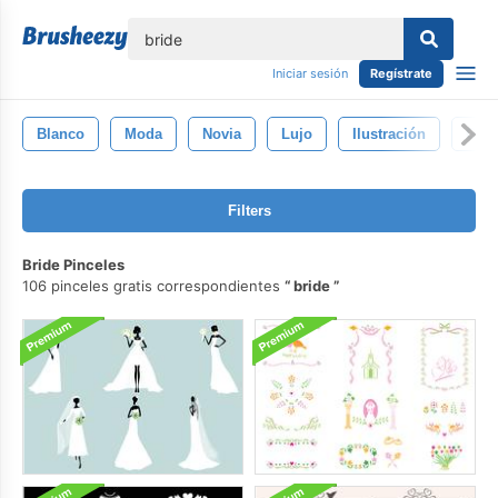
lose
Iniciar sesión
Regístrate
Blanco
Moda
Novia
Lujo
Ilustración
Gla
Filters
Bride Pinceles
106 pinceles gratis correspondientes
bride