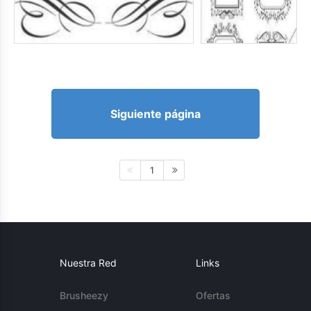
Siguiente página
1
Nuestra Red
Links
Brusheezy
Ofertas