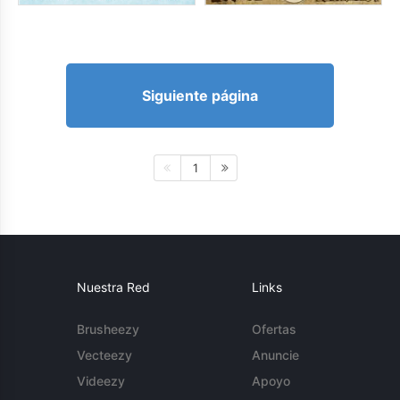
Siguiente página
1
Nuestra Red
Links
Brusheezy
Ofertas
Vecteezy
Anuncie
Videezy
Apoyo