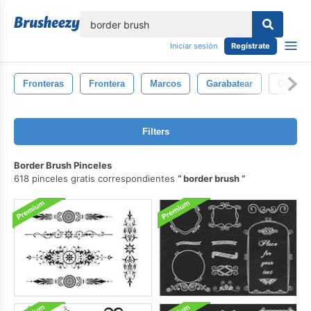
lose
Iniciar sesión
Regístrate
Fronteras
Frontera
Marcos
Garabatear
Copas
Filters
Border Brush Pinceles
618 pinceles gratis correspondientes
border brush