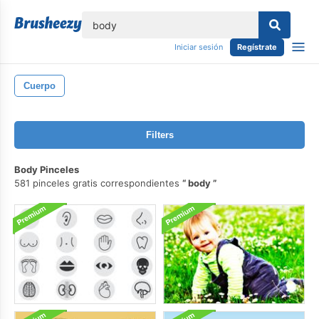
lose
Iniciar sesión
Regístrate
Cuerpo
Filters
Body Pinceles
581 pinceles gratis correspondientes
body