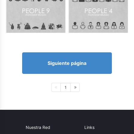
Siguiente página
1
Nuestra Red
Links