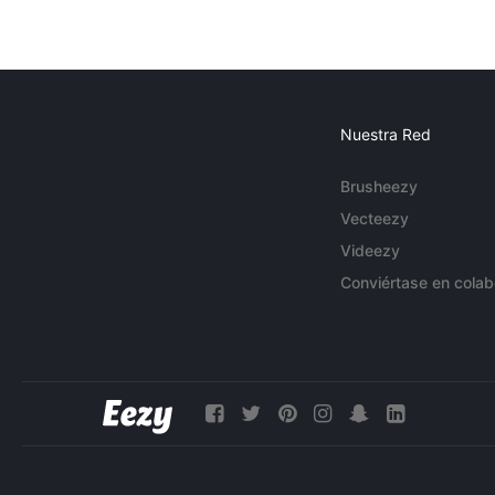
Nuestra Red
Brusheezy
Vecteezy
Videezy
Conviértase en colab