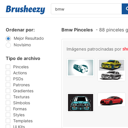
Ordenar por:
Bmw Pinceles
-
88 pinceles g
Mejor Resultado
Novísimo
Imágenes patrocinadas por
Tipo de archivo
Pinceles
Actions
PSDs
Patrones
Gradientes
Texturas
Símbolos
Formas
Styles
Templates
Ui Kits