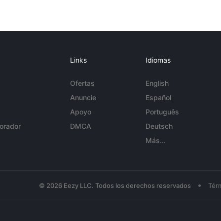
Links
Idiomas
Ofertas
English
Anuncie
Español
Apoyo
Português
orador
DMCA
Deutsch
Más...
•
© 2026 Eezy LLC. Todos los derechos reservados
Tér