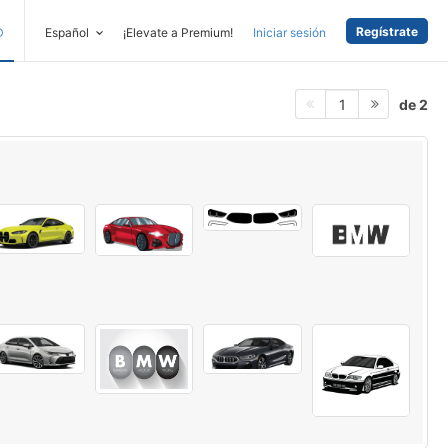
Regístrate
D
Español
¡Elevate a Premium!
Iniciar sesión
de 2
1