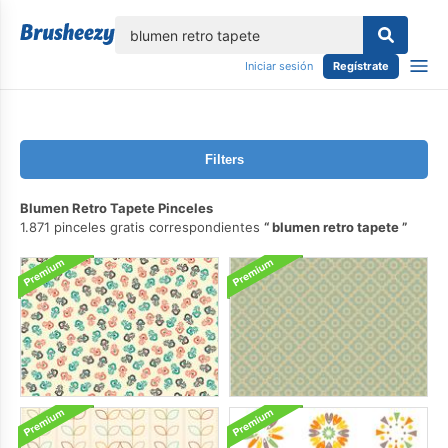
lose
Iniciar sesión
Regístrate
Filters
Blumen Retro Tapete Pinceles
1.871 pinceles gratis correspondientes
blumen retro tapete