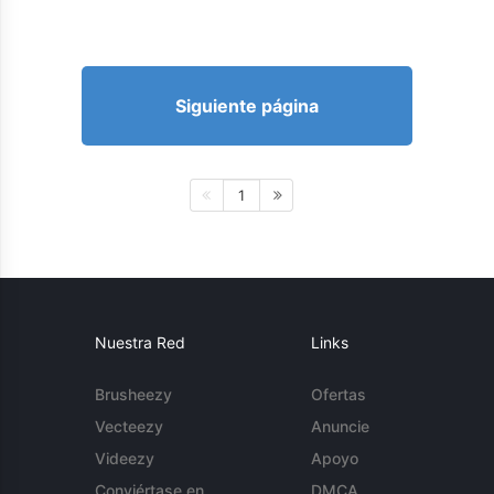
Siguiente página
1
Nuestra Red
Links
Brusheezy
Ofertas
Vecteezy
Anuncie
Videezy
Apoyo
Conviértase en
DMCA