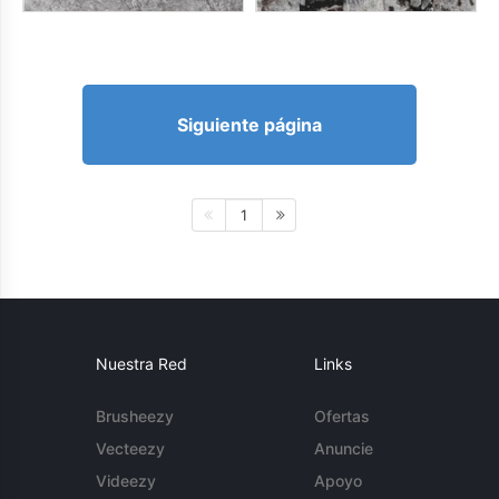
Siguiente página
1
Nuestra Red
Links
Brusheezy
Ofertas
Vecteezy
Anuncie
Videezy
Apoyo