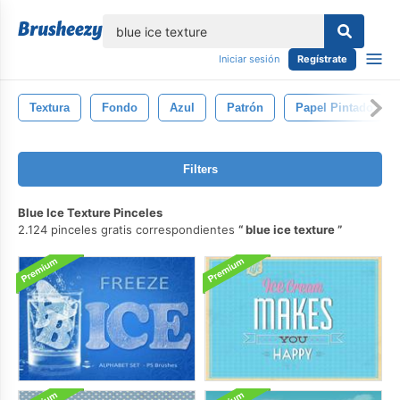
lose
Iniciar sesión
Regístrate
Textura
Fondo
Azul
Patrón
Papel Pintado
Filters
Blue Ice Texture Pinceles
2.124 pinceles gratis correspondientes
blue ice texture