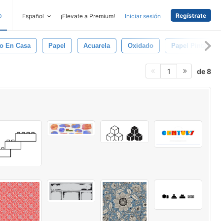
Regístrate
D
Español
¡Elevate a Premium!
Iniciar sesión
o En Casa
Papel
Acuarela
Oxidado
Papel Pintado
de 8
1