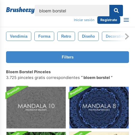
lose
Iniciar sesión
Regístrate
Vendimia
Forma
Retro
Diseño
Decorativo
Filters
Bloem Borstel Pinceles
3.725 pinceles gratis correspondientes
bloem borstel