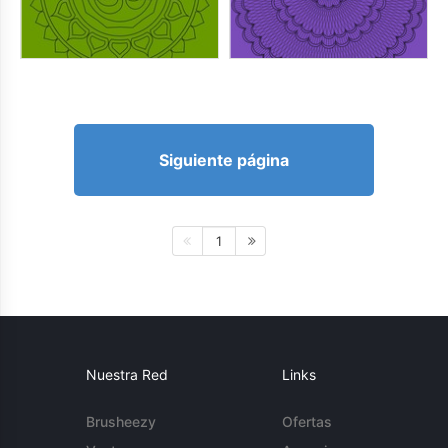
Siguiente página
1
Nuestra Red
Links
Brusheezy
Ofertas