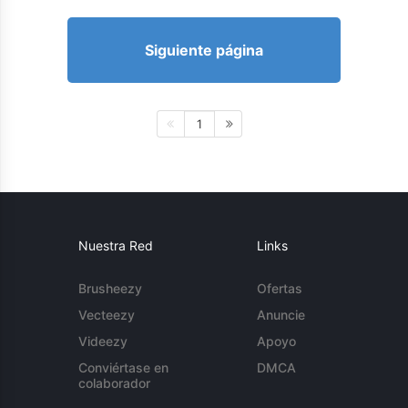
Siguiente página
1
Nuestra Red
Links
Brusheezy
Ofertas
Vecteezy
Anuncie
Videezy
Apoyo
Conviértase en
DMCA
colaborador