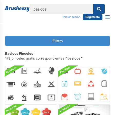
lose
Iniciar sesión
Regístrate
Filters
Basicos Pinceles
172 pinceles gratis correspondientes
basicos