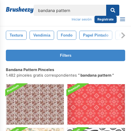
lose
Iniciar sesión
Regístrate
Textura
Vendimia
Fondo
Papel Pintado
Patrón
Filters
Bandana Pattern Pinceles
1.482 pinceles gratis correspondientes
bandana pattern