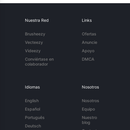
Nuestra Red
Links
Brusheezy
Ofertas
Vecteezy
Anuncie
Videezy
Apoyo
Conviértase en
DMCA
colaborador
Idiomas
Nosotros
English
Nosotros
Español
Equipo
Português
Nuestro
blog
Deutsch