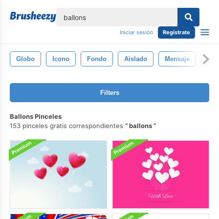
lose
Iniciar sesión
Regístrate
Globo
Icono
Fondo
Aislado
Mensaje
Sím
Filters
Ballons Pinceles
153 pinceles gratis correspondientes
ballons