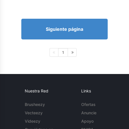
Siguiente página
1
Nuestra Red
Links
Brusheezy
Ofertas
Vecteezy
Anuncie
Videezy
Apoyo