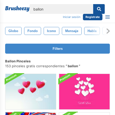
lose
Iniciar sesión
Regístrate
Globo
Fondo
Icono
Mensaje
Habla
Habla
Filters
Ballon Pinceles
153 pinceles gratis correspondientes
ballon