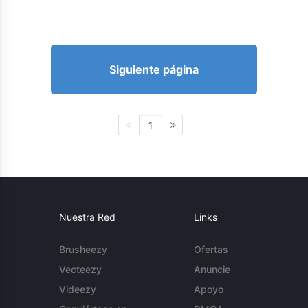
Siguiente página
1
Nuestra Red
Links
Brusheezy
Ofertas
Vecteezy
Anuncie
Videezy
Apoyo