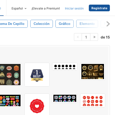
Regístrate
D
Español
¡Elevate a Premium!
Iniciar sesión
tema De Cepillo
Colección
Gráfico
Elemento
Firmar
de 15
1