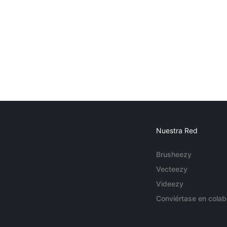
Nuestra Red
Brusheezy
Vecteezy
Videezy
Conviértase en colab