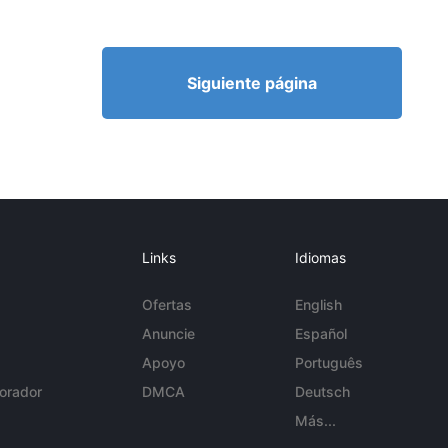
Siguiente página
Links
Idiomas
Ofertas
English
Anuncie
Español
Apoyo
Português
orador
DMCA
Deutsch
Más...