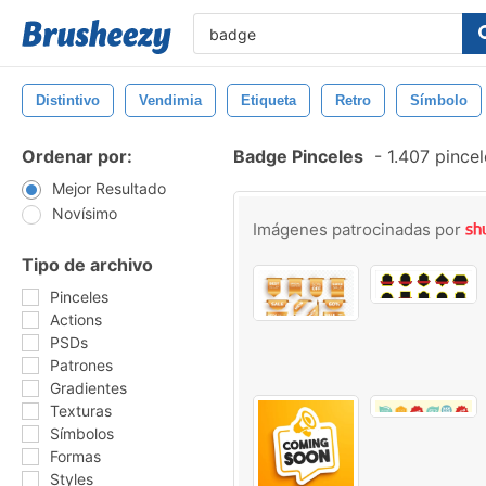
Distintivo
Vendimia
Etiqueta
Retro
Símbolo
Ordenar por:
Badge Pinceles
-
1.407 pincel
Mejor Resultado
Novísimo
Imágenes patrocinadas por
Tipo de archivo
Pinceles
Actions
PSDs
Patrones
Gradientes
Texturas
Símbolos
Formas
Styles