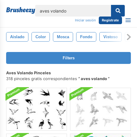
lose
Iniciar sesión
Regístrate
Aislado
Color
Mosca
Fondo
Vistoso
Vol
Filters
Aves Volando Pinceles
318 pinceles gratis correspondientes
aves volando