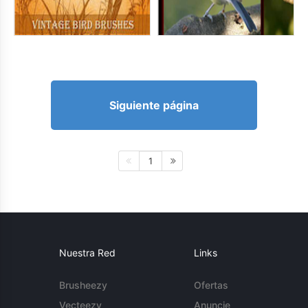
Siguiente página
1
Nuestra Red
Links
Brusheezy
Ofertas
Vecteezy
Anuncie