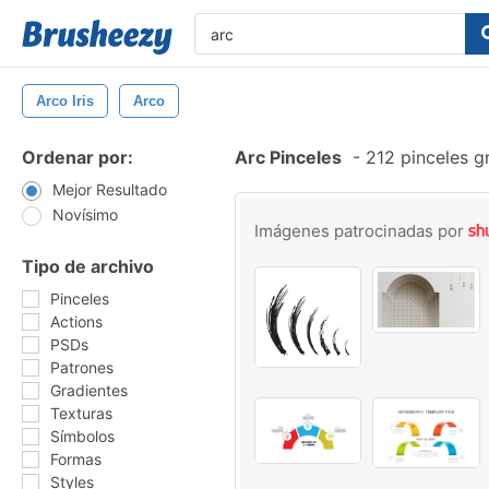
Arco Iris
Arco
Ordenar por:
Arc Pinceles
-
212 pinceles g
Mejor Resultado
Novísimo
Imágenes patrocinadas por
Tipo de archivo
Pinceles
Actions
PSDs
Patrones
Gradientes
Texturas
Símbolos
Formas
Styles