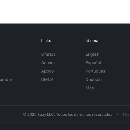
Links
Idiomas
Ofertas
English
Anuncie
Español
Apoyo
Português
orador
DMCA
Deutsch
Más...
•
© 2026 Eezy LLC. Todos los derechos reservados
Tér