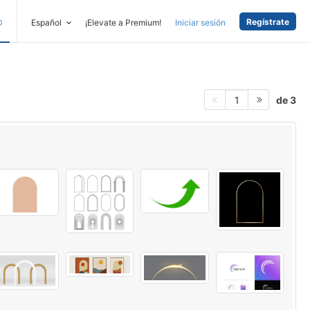
Regístrate
D
Español
¡Elevate a Premium!
Iniciar sesión
de 3
1