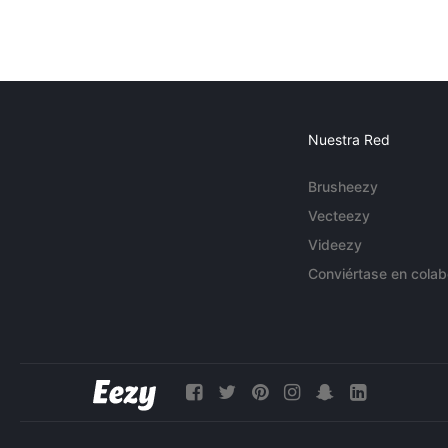
Nuestra Red
Brusheezy
Vecteezy
Videezy
Conviértase en colab