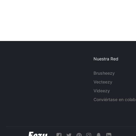
Nuestra Red
Brusheezy
Vecteezy
Videezy
Conviértase en colab