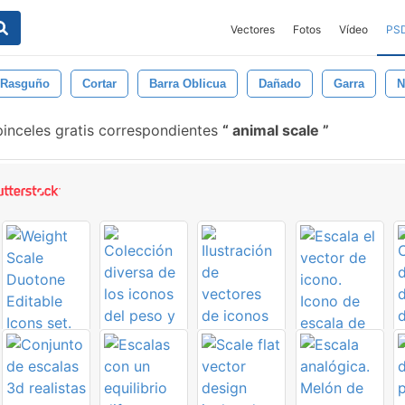
Vectores
Fotos
Vídeo
PS
Rasguño
Cortar
Barra Oblicua
Dañado
Garra
N
inceles gratis correspondientes
animal scale