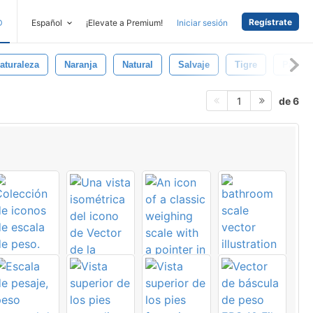
Regístrate
D
Español
¡Elevate a Premium!
Iniciar sesión
aturaleza
Naranja
Natural
Salvaje
Tigre
Papel
de 6
1