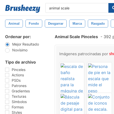
Animal
Fondo
Desgarrar
Marca
Rasgado
Ordenar por:
Animal Scale Pinceles
-
392 p
Mejor Resultado
Novísimo
Imágenes patrocinadas por
Tipo de archivo
Pinceles
Actions
PSDs
Patrones
Gradientes
Texturas
Símbolos
Formas
Styles