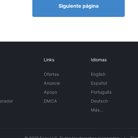
Siguiente página
Links
Idiomas
Ofertas
English
Anuncie
Español
Apoyo
Português
orador
DMCA
Deutsch
Más...
•
© 2026 Eezy LLC. Todos los derechos reservados
Tér