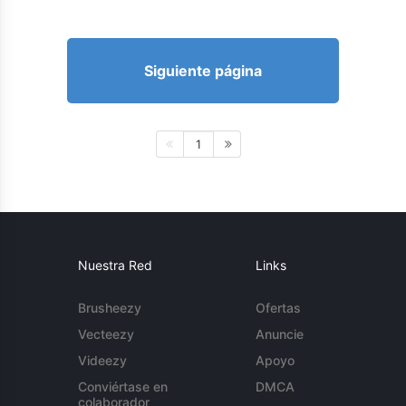
Siguiente página
1
Nuestra Red
Links
Brusheezy
Ofertas
Vecteezy
Anuncie
Videezy
Apoyo
Conviértase en
DMCA
colaborador