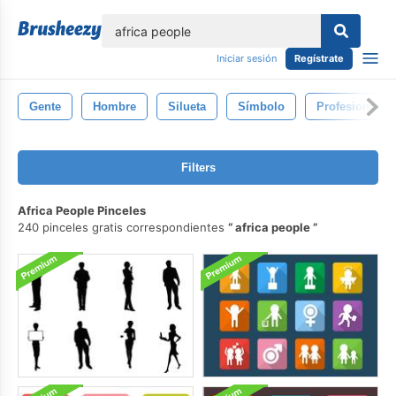
lose
Iniciar sesión
Regístrate
Gente
Hombre
Silueta
Símbolo
Profesional
Filters
Africa People Pinceles
240 pinceles gratis correspondientes
africa people