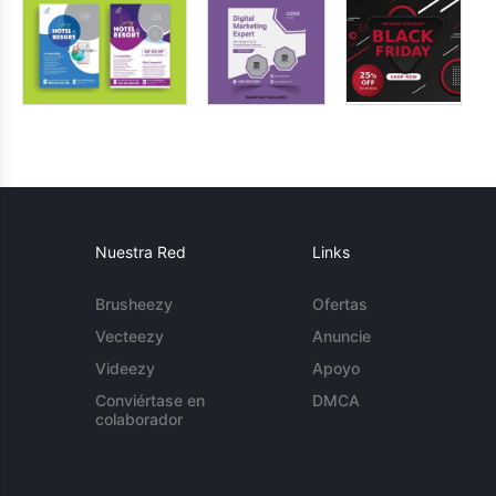
Nuestra Red
Links
Brusheezy
Ofertas
Vecteezy
Anuncie
Videezy
Apoyo
Conviértase en
DMCA
colaborador