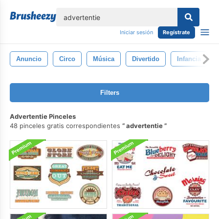
lose
Iniciar sesión
Regístrate
Anuncio
Circo
Música
Divertido
Infancia
Filters
Advertentie Pinceles
48 pinceles gratis correspondientes
advertentie