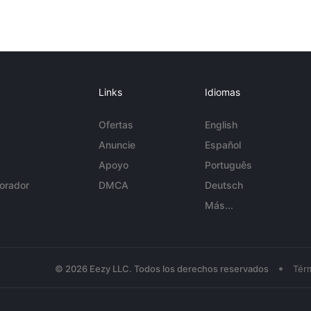
Links
Idiomas
Ofertas
English
Anuncie
Español
Apoyo
Português
orador
DMCA
Deutsch
Más...
•
© 2026 Eezy LLC. Todos los derechos reservados
Tér