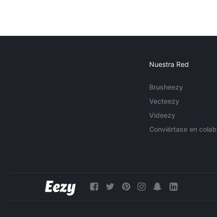
Nuestra Red
Brusheezy
Vecteezy
Videezy
Conviértase en colab