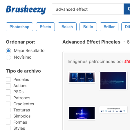
Photoshop
Efecto
Bokeh
Brillo
Brillar
Di
Ordenar por:
Advanced Effect Pinceles
-
6
Mejor Resultado
Novísimo
Imágenes patrocinadas por
Tipo de archivo
Pinceles
Actions
PSDs
Patrones
Gradientes
Texturas
Símbolos
Formas
Styles