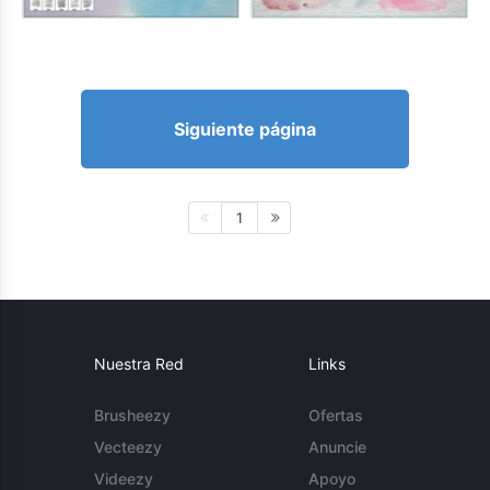
Siguiente página
1
Nuestra Red
Links
Brusheezy
Ofertas
Vecteezy
Anuncie
Videezy
Apoyo