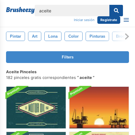
lose
Iniciar sesión
Regístrate
Pintar
Art
Lona
Color
Pinturas
Brocha
Filters
Aceite Pinceles
182 pinceles gratis correspondientes
aceite