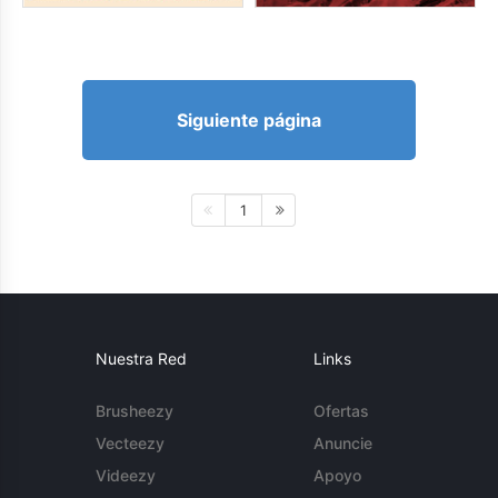
Siguiente página
1
Nuestra Red
Links
Brusheezy
Ofertas
Vecteezy
Anuncie
Videezy
Apoyo