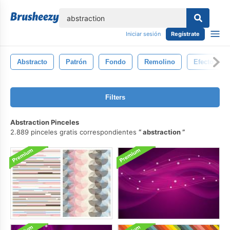
lose
Iniciar sesión
Regístrate
Abstracto
Patrón
Fondo
Remolino
Efecto
Filters
Abstraction Pinceles
2.889 pinceles gratis correspondientes
abstraction