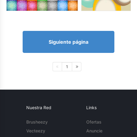
Siguiente página
1
Nuestra Red
Links
Brusheezy
Ofertas
Vecteezy
Anuncie