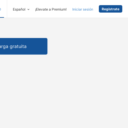
Regístrate
D
Español
¡Elevate a Premium!
Iniciar sesión
rga gratuita