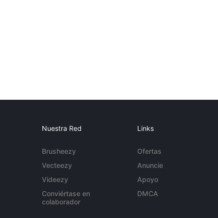
Nuestra Red
Links
Brusheezy
Ofertas
Vecteezy
Anuncie
Videezy
Apoyo
Conviértase en
DMCA
colaborador