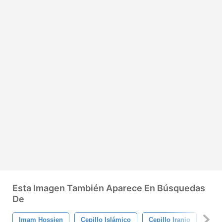
Esta Imagen También Aparece En Búsquedas
De
Imam Hossien
Cepillo Islámico
Cepillo Iranio
Sra