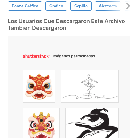
Danza Gráfica
Gráfico
Cepillo
Abstracto
Dise
Los Usuarios Que Descargaron Este Archivo
También Descargaron
Imágenes patrocinadas