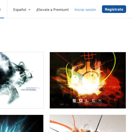
Regístrate
D
Español
¡Elevate a Premium!
Iniciar sesión