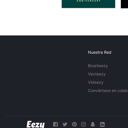
Nuestra Red
Brusheezy
Vecteezy
Videezy
Conviértase en colab