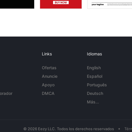
Links
Idiomas
Ofertas
English
Anuncie
Español
Apoyo
Português
orador
DMCA
Deutsch
Más...
•
© 2026 Eezy LLC. Todos los derechos reservados
Tér