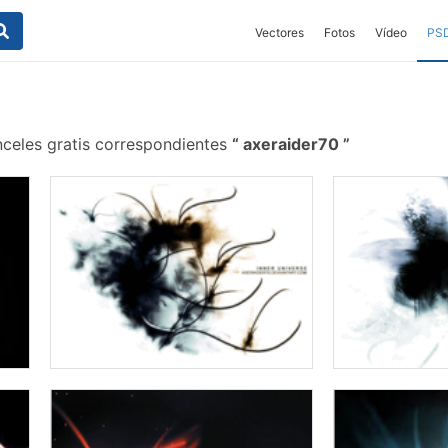
Vectores
Fotos
Vídeo
PS
nceles gratis correspondientes
axeraider70