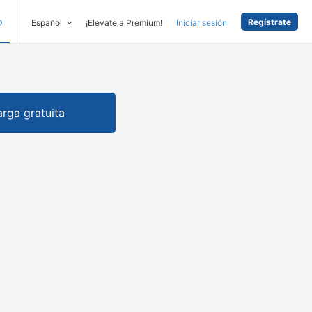
Regístrate
D
Español
¡Elevate a Premium!
Iniciar sesión
rga gratuita