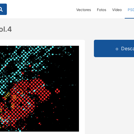
Vectores
Fotos
Vídeo
PS
ol.4
Desca