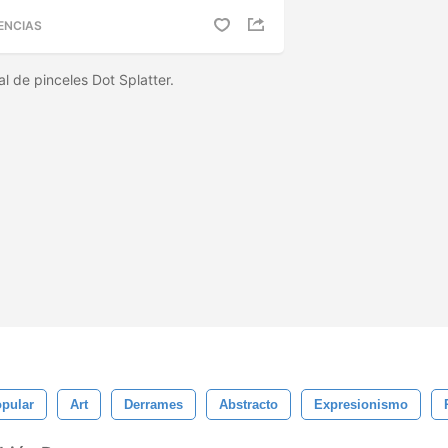
ENCIAS
al de pinceles Dot Splatter.
pular
Art
Derrames
Abstracto
Expresionismo