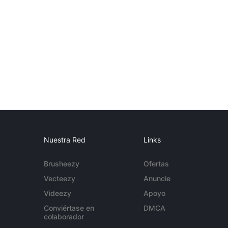
Nuestra Red
Links
Brusheezy
Ofertas
Vecteezy
Anuncie
Videezy
Apoyo
Conviértase en
DMCA
colaborador