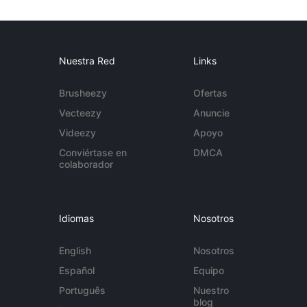
Nuestra Red
Links
Brusheezy
Ofertas
Vecteezy
Anuncie
Videezy
Apoyo
Conviértase en
DMCA
colaborador
Idiomas
Nosotros
English
Nosotros
Español
Equipo
Português
Nuestro
blog