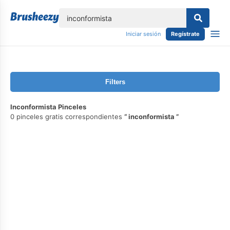
lose
Iniciar sesión
Regístrate
Filters
Inconformista Pinceles
0 pinceles gratis correspondientes
inconformista