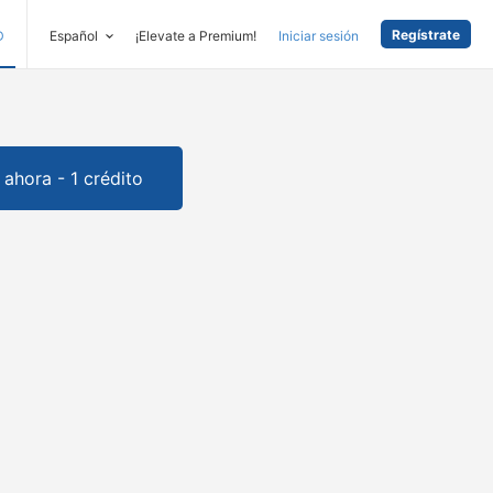
Regístrate
D
Español
¡Elevate a Premium!
Iniciar sesión
ahora - 1 crédito