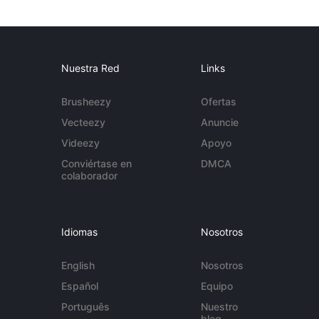
Nuestra Red
Links
Brusheezy
Ofertas
Vecteezy
Anuncie
Videezy
Apoyo
Conviértase en
DMCA
colaborador
Idiomas
Nosotros
English
Nosotros
Español
Equipo
Português
Nuestro
blog