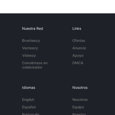
Nuestra Red
Links
Brusheezy
Ofertas
Vecteezy
Anuncie
Videezy
Apoyo
Conviértase en
DMCA
colaborador
Idiomas
Nosotros
English
Nosotros
Español
Equipo
Português
Nuestro