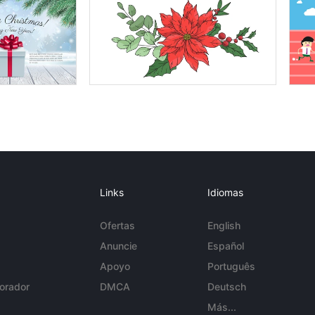
Links
Idiomas
Ofertas
English
Anuncie
Español
Apoyo
Português
orador
DMCA
Deutsch
Más...