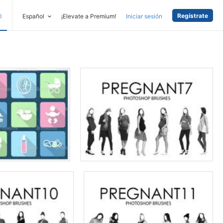
Regístrate
D
Español
¡Elevate a Premium!
Iniciar sesión