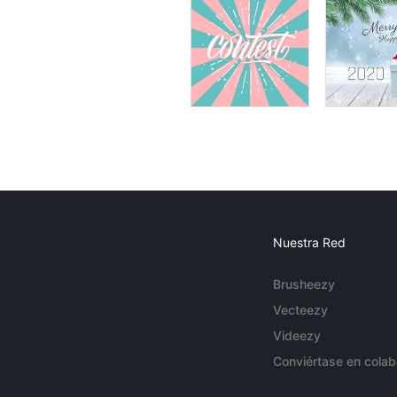
Nuestra Red
Brusheezy
Vecteezy
Videezy
Conviértase en colab