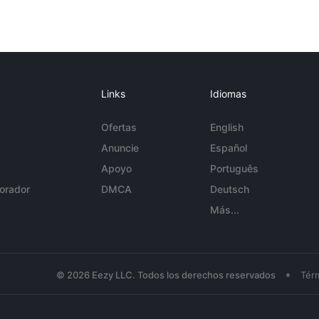
Links
Idiomas
Ofertas
English
Anuncie
Español
Apoyo
Português
orador
DMCA
Deutsch
Más...
•
© 2026 Eezy LLC. Todos los derechos reservados
Tér