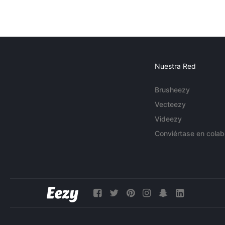
Nuestra Red
Brusheezy
Vecteezy
Videezy
Conviértase en colab