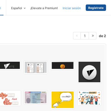
Regístrate
D
Español
¡Elevate a Premium!
Iniciar sesión
de 2
1