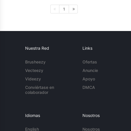
1
Nuestra Red
Links
Brusheezy
Ofertas
Vecteezy
Anuncie
Videezy
Apoyo
Conviértase en
DMCA
colaborador
Idiomas
Nosotros
English
Nosotros