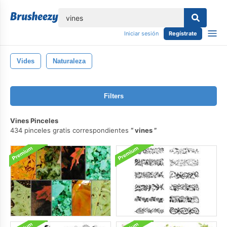
lose
Iniciar sesión
Regístrate
Vides
Naturaleza
Filters
Vines Pinceles
434 pinceles gratis correspondientes
vines