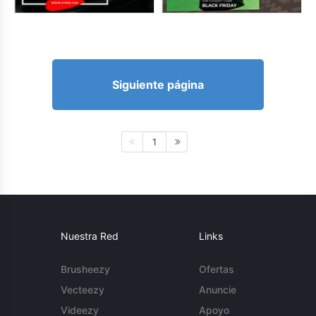
Siguiente página
1
Nuestra Red
Links
Brusheezy
Ofertas
Vecteezy
Anuncie
Videezy
Apoyo