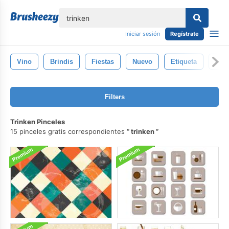
lose
Iniciar sesión
Regístrate
Vino
Brindis
Fiestas
Nuevo
Etiqueta
Hiel
Filters
Trinken Pinceles
15 pinceles gratis correspondientes
trinken