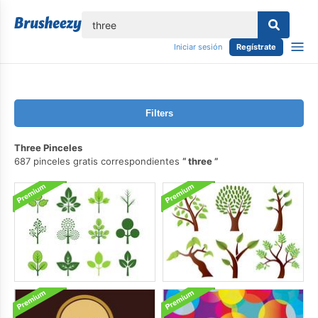
lose
Iniciar sesión
Regístrate
Filters
Three Pinceles
687 pinceles gratis correspondientes
three