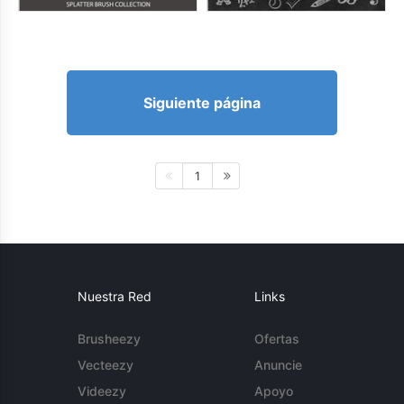
Siguiente página
1
Nuestra Red
Links
Brusheezy
Ofertas
Vecteezy
Anuncie
Videezy
Apoyo