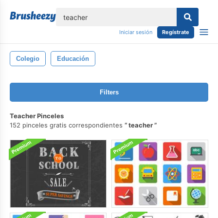
lose
Iniciar sesión
Regístrate
Colegio
Educación
Filters
Teacher Pinceles
152 pinceles gratis correspondientes
teacher