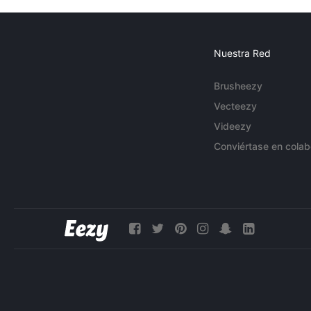
Nuestra Red
Brusheezy
Vecteezy
Videezy
Conviértase en colab