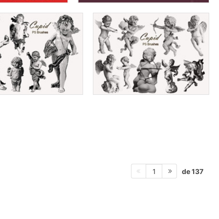
de 137
1