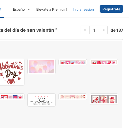
Regístrate
D
Español
¡Elevate a Premium!
Iniciar sesión
ta del día de san valentín
de 137
1