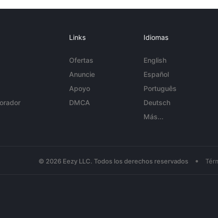
Links
Idiomas
Ofertas
English
Anuncie
Español
Apoyo
Português
orador
DMCA
Deutsch
Más...
•
© 2026 Eezy LLC. Todos los derechos reservados
Tér