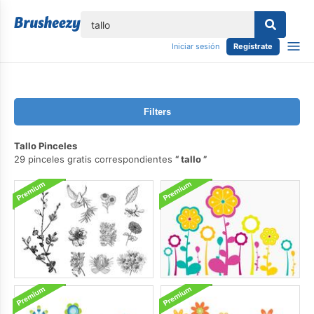
lose
Iniciar sesión
Regístrate
Filters
Tallo Pinceles
29 pinceles gratis correspondientes
tallo