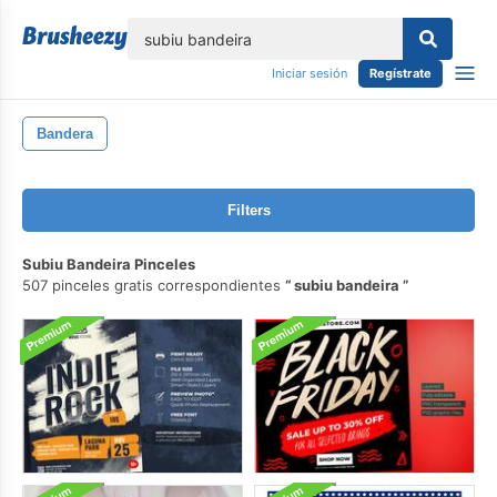
lose
Iniciar sesión
Regístrate
Bandera
Filters
Subiu Bandeira Pinceles
507 pinceles gratis correspondientes
subiu bandeira