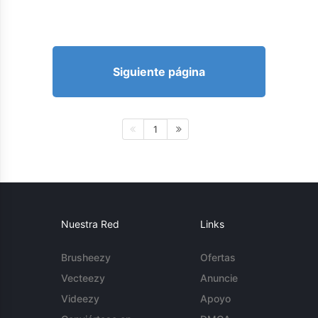
Siguiente página
1
Nuestra Red
Links
Brusheezy
Ofertas
Vecteezy
Anuncie
Videezy
Apoyo