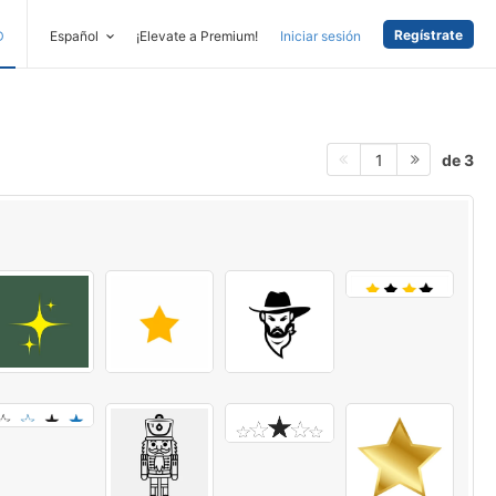
Regístrate
D
Español
¡Elevate a Premium!
Iniciar sesión
de 3
1