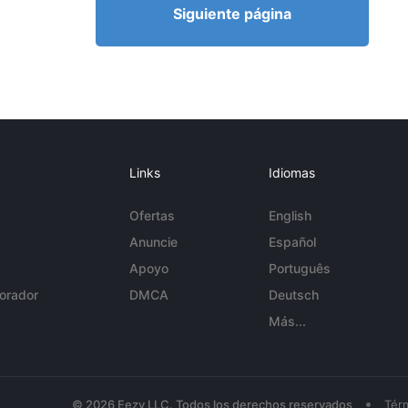
Siguiente página
Links
Idiomas
Ofertas
English
Anuncie
Español
Apoyo
Português
orador
DMCA
Deutsch
Más...
•
© 2026 Eezy LLC. Todos los derechos reservados
Tér