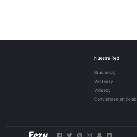
Nuestra Red
Brusheezy
Vecteezy
Videezy
Conviértase en colab