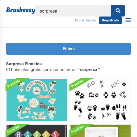
lose
Iniciar sesión
Regístrate
Filters
Sorpresa Pinceles
611 pinceles gratis correspondientes
sorpresa