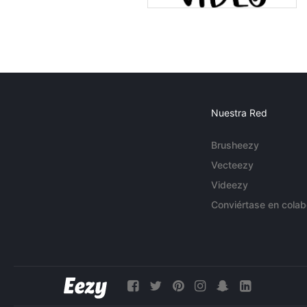
Nuestra Red
Brusheezy
Vecteezy
Videezy
Conviértase en colab