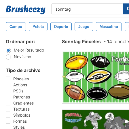
Campo
Pelota
Deporte
Juego
Masculino
Ordenar por:
Sonntag Pinceles
-
14 pincele
Mejor Resultado
Novísimo
Tipo de archivo
Pinceles
Actions
PSDs
Patrones
Gradientes
Texturas
Símbolos
Formas
Styles