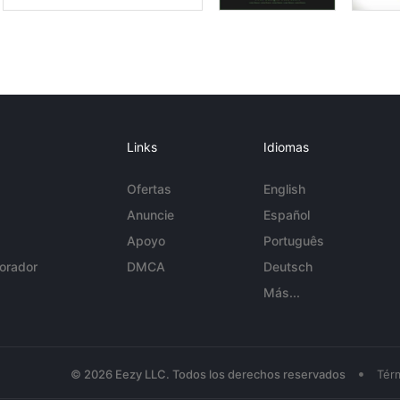
Links
Idiomas
Ofertas
English
Anuncie
Español
Apoyo
Português
orador
DMCA
Deutsch
Más...
•
© 2026 Eezy LLC. Todos los derechos reservados
Tér