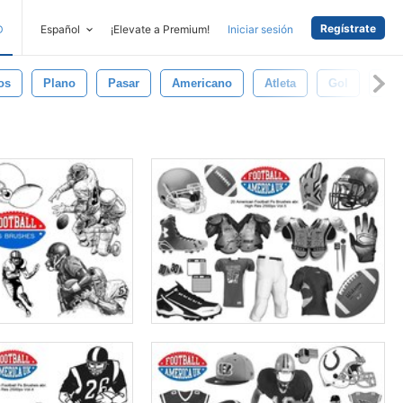
Regístrate
D
Español
¡Elevate a Premium!
Iniciar sesión
os
Plano
Pasar
Americano
Atleta
Gol
Com