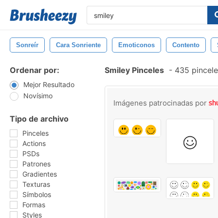
Sonreír
Cara Sonriente
Emoticonos
Contento
Ordenar por:
Smiley Pinceles
-
435 pincele
Mejor Resultado
Novísimo
Imágenes patrocinadas por
Tipo de archivo
Pinceles
Actions
PSDs
Patrones
Gradientes
Texturas
Símbolos
Formas
Styles