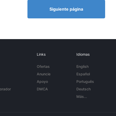
Siguiente página
Links
Idiomas
Ofertas
English
Anuncie
Español
Apoyo
Português
orador
DMCA
Deutsch
Más...