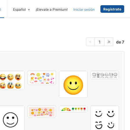
Regístrate
D
Español
¡Elevate a Premium!
Iniciar sesión
de 7
1