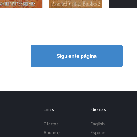
Siguiente página
Links
Idiomas
Ofertas
English
Anuncie
Español