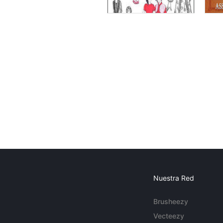
Nuestra Red
Brusheezy
Vecteezy