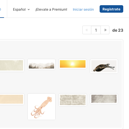
Regístrate
D
Español
¡Elevate a Premium!
Iniciar sesión
de 23
1