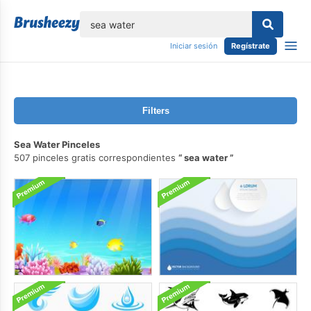
lose
Iniciar sesión
Regístrate
Filters
Sea Water Pinceles
507 pinceles gratis correspondientes
sea water